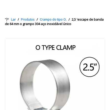
Lar
/
Produtos
/
Crampo do tipo O.
/
2,5 'escape de banda
de 64 mm o grampo 304 aço inoxidável único