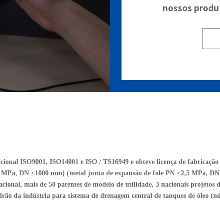
nossos produ
nacional ISO9001, ISO14001 e ISO / TS16949 e obteve licença de fabricaçã
≤6,0 MPa, DN ≤1000 mm) (metal junta de expansão de fole PN ≤2,5 MPa
onal, mais de 50 patentes de modelo de utilidade, 3 nacionais projetos d
adrão da indústria para sistema de drenagem central de tanques de óleo (