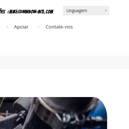
Linguagem
ções
:
mike@winnow-intl.com
Apoiar
Contate-nos