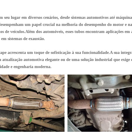
m seu lugar em diversos cenários, desde sistemas automotivos até máquinas
o desempenham um papel crucial na melhoria do desempenho do motor e na
los de veículos.Além dos automóveis, esses tubos encontram aplicações em a
e em sistemas de exaustão.
scape acrescenta um toque de sofisticação à sua funcionalidade.A sua inte
tualização automotiva elegante ou de uma solução industrial que exige du
lidade e engenharia moderna.