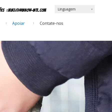
Linguagem
ções
:
mike@winnow-intl.com
Apoiar
Contate-nos