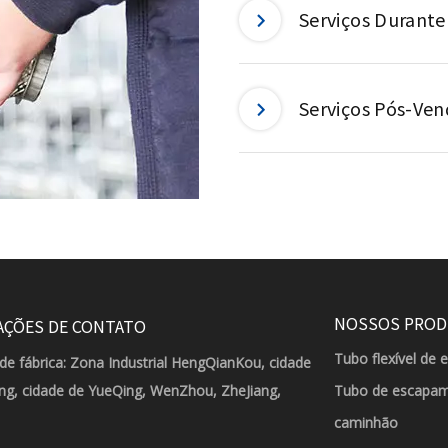
Serviços Durante
Serviços Pós-Ven
NOSSOS PRO
AÇÕES DE CONTATO
Tubo flexível de 
de fábrica: Zona Industrial HengQianKou, cidade
g, cidade de YueQing, WenZhou, ZheJiang,
Tubo de escapam
caminhão