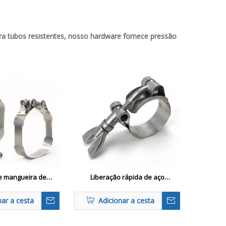
ra tubos resistentes, nosso hardware fornece pressão
 mangueira de
Liberação rápida de aço
plo e parafusos
inoxidável T-Bolt Mangueira
esados
nar a cesta
Adicionar a cesta