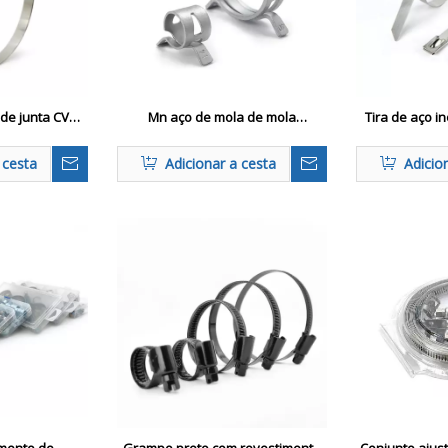
de junta CV
Mn aço de mola de mola
Tira de aço i
o de eixo de
braçadeiras
de 
transmissão
 cesta
Adicionar a cesta
Adicio