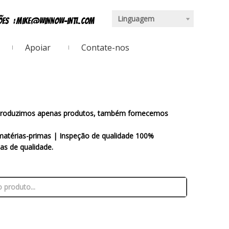
Linguagem
ções
:
mike@winnow-intl.com
Apoiar
Contate-nos
o produzimos apenas produtos, também fornecemos
matérias-primas | Inspeção de qualidade 100%
s de qualidade.