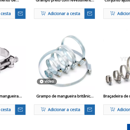
imento de
Grampo preto com revestimento
Conjunto ajus
mangueira
preto para mangueiras
de mangueira
 fornecimento
br
 cesta
Adicionar a cesta
Adicio
o e OEM
vídeo
 mangueira
Grampo de mangueira britânica
Braçadeira de 
afuso ou eixo
de aço inoxidável
alemão resis
 cesta
Adicionar a cesta
Adicio
»