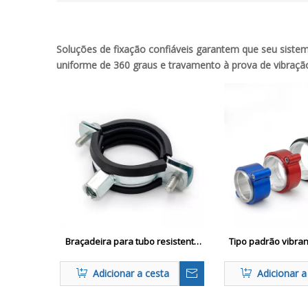
Soluções de fixação confiáveis ​​garantem que seu sist
uniforme de 360 ​​graus e travamento à prova de vibraçã
Braçadeira para tubo resistente
Tipo padrão vibra
com borracha M8 / M10
HD - grampo de e
de serviço 
Adicionar a cesta
Adicionar a