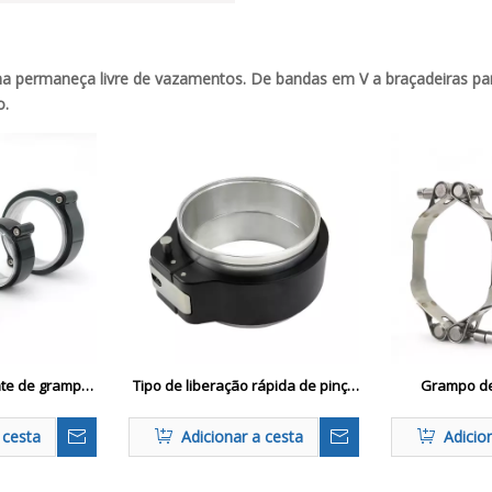
ema permaneça livre de vazamentos. De bandas em V a braçadeiras pa
o.
nte de grampo
Tipo de liberação rápida de pinça
Grampo de
scape pesado
vibrante HD - grampo de escape
parafuso du
pesado
pesado de serviço pesado
p
 cesta
Adicionar a cesta
Adicio