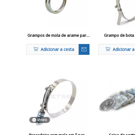
Grampos de mola de arame para
Grampo de bota 
conexões de mangueira de baixa
pesada para repar
pressão
eixo e eixo de 
Adicionar a cesta
Adicionar a
vídeo