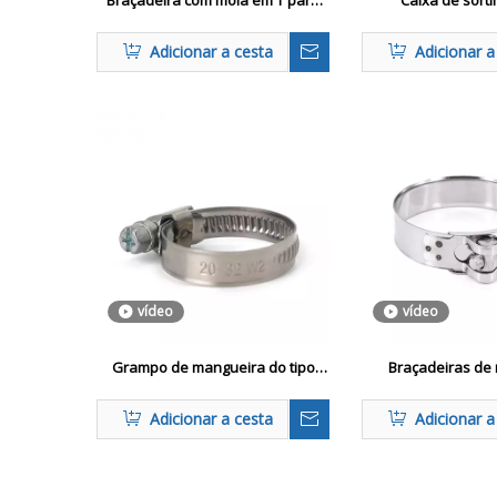
Braçadeira com mola em T para
Caixa de sort
serviço pesado
braçadeira de 
personalizada para
Adicionar a cesta
Adicionar a
por atacad
vídeo
vídeo
Grampo de mangueira do tipo
Braçadeiras de
alemão
pesada com um par
oco
Adicionar a cesta
Adicionar a