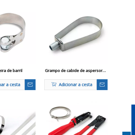
ira de barril
Grampo de cabide de aspersores
pesados
nar a cesta
Adicionar a cesta