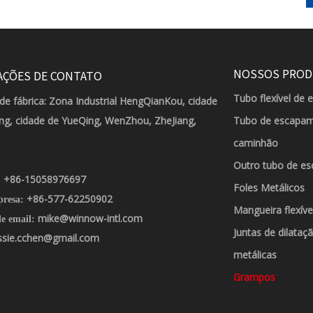
NOSSOS PRO
AÇÕES DE CONTATO
Tubo flexível de 
de fábrica: Zona Industrial HengQianKou, cidade
g, cidade de YueQing, WenZhou, ZheJiang,
Tubo de escapam
caminhão
Outro tubo de es
+86-15058976697
:
Foles Metálicos
+86-577-62250902
presa:
Mangueira flexíve
mike@winnow-intl.com
e email:
Juntas de dilataç
ssie.cchen@gmail.com
metálicas
Grampos