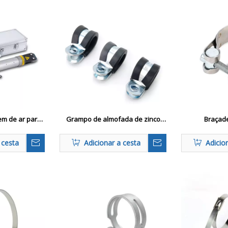
em de ar para
Grampo de almofada de zinco
Braçade
ueira Alicate
para montagem de cabo e tubo
pneumática
 cesta
Adicionar a cesta
Adicio