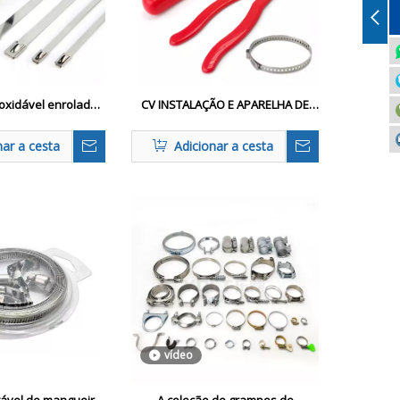
noxidável enrolada
CV INSTALAÇÃO E APARELHA DE
precisão
CLAMP
nar a cesta
Adicionar a cesta
vídeo