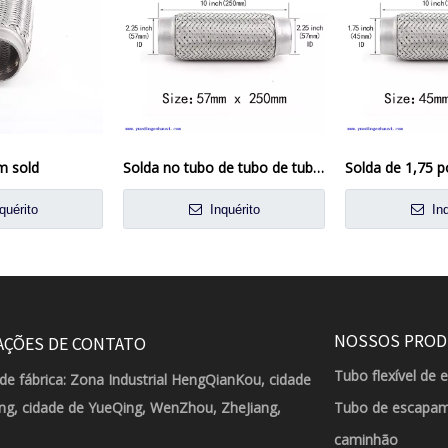
 sold
Solda no tubo de tubo de tubo flexível de articulação de aço inoxidável de aço inoxidável 57 mm x 250mm
quérito
Inquérito
Inq
NOSSOS PRO
AÇÕES DE CONTATO
Tubo flexível de 
de fábrica: Zona Industrial HengQianKou, cidade
g, cidade de YueQing, WenZhou, ZheJiang,
Tubo de escapam
caminhão