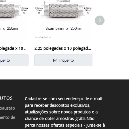
Solda de 1,75 polegada x 10 polegadas no exaustor Flexi Pipe Flex Justiça Flexível Reparo de tubo flexível
2,25 polegadas x 10 polegadas Exaustão Flexi Pipe Sold na junta flexível Reparo de tubo flexível
uérito
Inquérito
Inqu
DUTOS
Cadastre-se com seu endereço de e-mail
para receber descontos exclusivos,
exaustão
atualizações sobre novos produtos e a
ento de
chance de obter amostras grátis.Não
perca nossas ofertas especiais - junte-se à