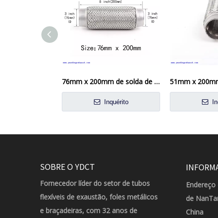
76mm x 200mm de solda de tubo flexível na junta flexível Reparação de tubo flexível
51mm x 200mm
Inquérito
In
SOBRE O YDCT
INFORM
Fornecedor líder do setor de tubos
Endereço 
flexíveis de exaustão, foles metálicos
de NanTan
e braçadeiras, com 32 anos de
China