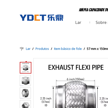
Ampla capacidade d
Lar
Sobre
Lar
/
Produtos
/
Item básico de fole
/
57 mm x 150mm 