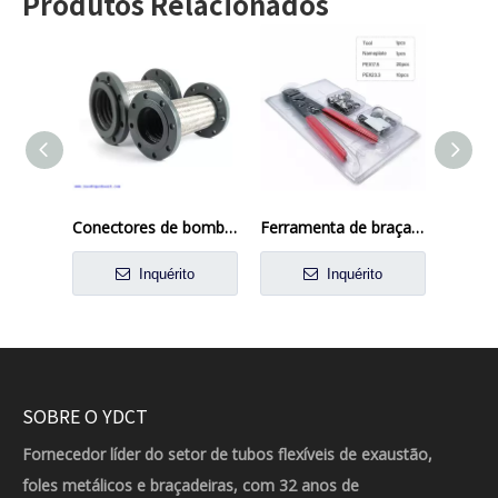
Produtos Relacionados
Conectores de bomba flexíveis trançados
Ferramenta de braçadeira de orelha pex braçadeira de tubulação cinch ferramenta crimper para braçadeiras de aço inoxidável
Inquérito
Inquérito
SOBRE O YDCT
Fornecedor líder do setor de tubos flexíveis de exaustão,
foles metálicos e braçadeiras, com 32 anos de