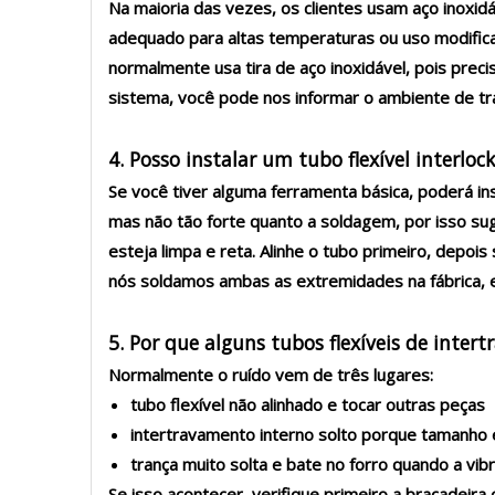
Na maioria das vezes, os clientes usam aço inoxi
adequado para altas temperaturas ou uso modifica
normalmente usa tira de aço inoxidável, pois prec
sistema, você pode nos informar o ambiente de tr
4. Posso instalar um tubo flexível interloc
Se você tiver alguma ferramenta básica, poderá ins
mas não tão forte quanto a soldagem, por isso su
esteja limpa e reta. Alinhe o tubo primeiro, depo
nós soldamos ambas as extremidades na fábrica, en
5. Por que alguns tubos flexíveis de inte
Normalmente o ruído vem de três lugares:
tubo flexível não alinhado e tocar outras peças
intertravamento interno solto porque tamanho 
trança muito solta e bate no forro quando a vib
Se isso acontecer, verifique primeiro a braçadeira