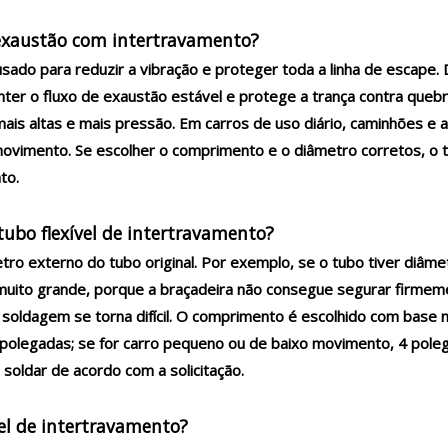
e exaustão com intertravamento?
usado para reduzir a vibração e proteger toda a linha de escape
nter o fluxo de exaustão estável e protege a trança contra quebr
s altas e mais pressão. Em carros de uso diário, caminhões e al
ovimento. Se escolher o comprimento e o diâmetro corretos, o tu
to.
tubo flexível de intertravamento?
o externo do tubo original. Por exemplo, se o tubo tiver diâme
 muito grande, porque a braçadeira não consegue segurar firme
 soldagem se torna difícil. O comprimento é escolhido com bas
olegadas; se for carro pequeno ou de baixo movimento, 4 polegad
soldar de acordo com a solicitação.
vel de intertravamento?