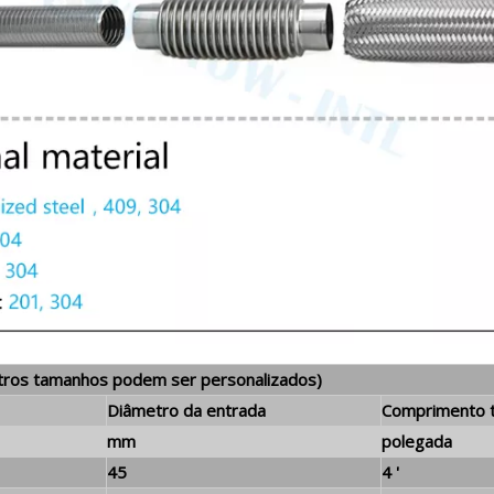
utros tamanhos podem ser personalizados)
Diâmetro da entrada
Comprimento t
mm
polegada
45
4 '