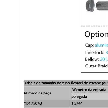
Tabela de tamanho de tubo flexível de escape (o
Diâmetro da entrada
Número da peça
polegada
YD17504B
1 3/4 '