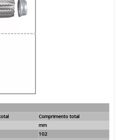
otal
Comprimento total
mm
102