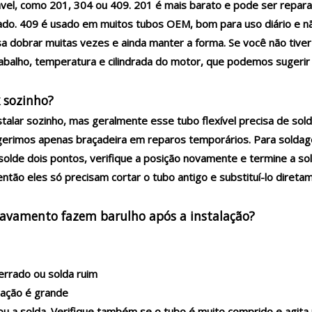
dável, como 201, 304 ou 409. 201 é mais barato e pode ser repa
do. 409 é usado em muitos tubos OEM, bom para uso diário e nã
isa dobrar muitas vezes e ainda manter a forma. Se você não tive
abalho, temperatura e cilindrada do motor, que podemos sugeri
k sozinho?
talar sozinho, mas geralmente esse tubo flexível precisa de sold
gerimos apenas braçadeira em reparos temporários. Para soldag
is solde dois pontos, verifique a posição novamente e termine a 
tão eles só precisam cortar o tubo antigo e substituí-lo direta
rtravamento fazem barulho após a instalação?
errado ou solda ruim
ração é grande
 ou a solda. Verifique também se o tubo é muito comprido e agita 