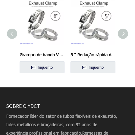
Grampo de banda V 6 polegadas com 304 flanges de aço inoxidável Kit de flange em banda em V
5 '' Redação rápida de escape de escape de grampo em V ROWPRIPE 304 MAIO ATENAGILENTE MACHOME
Inquérito
Inquérito
SOBRE O YDCT
Fornecedor líder do setor de tubos flexíveis de exaustão,
foles metálicos e braçadeiras, com 32 anos de
experiência profissional em fabricação.Remessas de