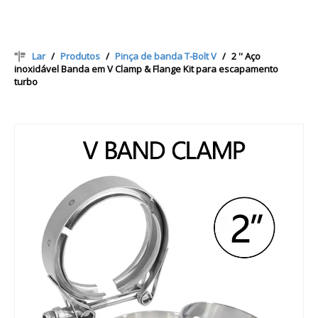
Lar
/
Produtos
/
Pinça de banda T-Bolt V
/
2 '' Aço
inoxidável Banda em V Clamp & Flange Kit para escapamento
turbo