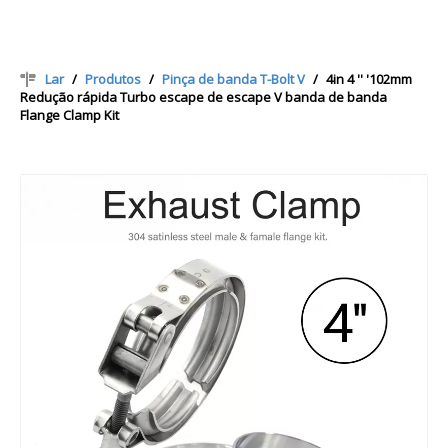
Lar
/
Produtos
/
Pinça de banda T-Bolt V
/
4in 4 '' '102mm
Redução rápida Turbo escape de escape V banda de banda
Flange Clamp Kit