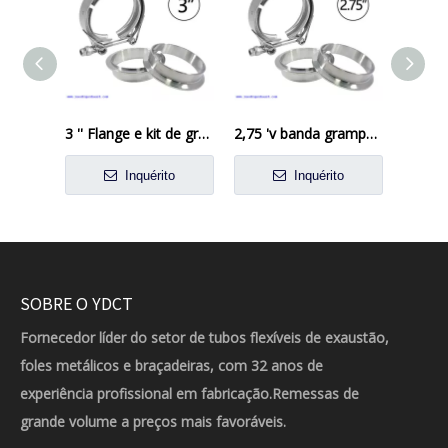
3 '' Flange e kit de grampo em V para tubos de escape turbo
2,75 'v banda grampo inoxidável 2 3/4 ' kit de flange de escape design masculino feminino design
Inquérito
Inquérito
SOBRE O YDCT
Fornecedor líder do setor de tubos flexíveis de exaustão,
foles metálicos e braçadeiras, com 32 anos de
experiência profissional em fabricação.Remessas de
grande volume a preços mais favoráveis.