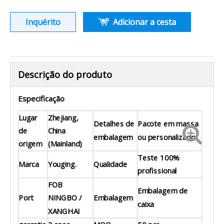
Inquérito
Adicionar a cesta
Descrição do produto
Especificação
Lugar
Zhejiang,
Detalhes de
Pacote em massa
de
China
embalagem
ou personalizado
origem
(Mainland)
Teste 100%
Marca
Youging.
Qualidade
profissional
FOB
Embalagem de
Port
NINGBO /
Embalagem
caixa
XANGHAI