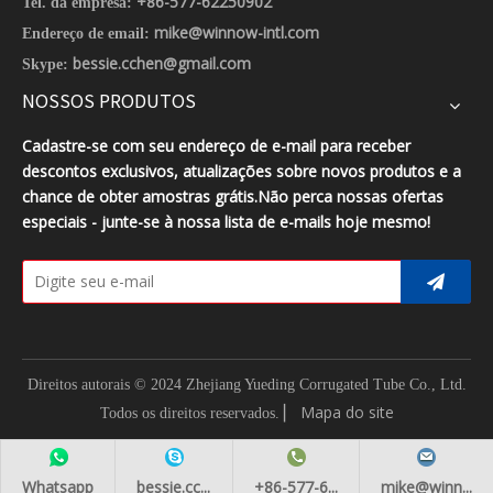
+86-577-62250902
Tel. da empresa:
mike@winnow-intl.com
Endereço de email:
bessie.cchen@gmail.com
Skype:
NOSSOS PRODUTOS
Cadastre-se com seu endereço de e-mail para receber
descontos exclusivos, atualizações sobre novos produtos e a
chance de obter amostras grátis.Não perca nossas ofertas
especiais - junte-se à nossa lista de e-mails hoje mesmo!
Direitos autorais © 2024 Zhejiang Yueding Corrugated Tube Co., Ltd.
▏
Mapa do site
Todos os direitos reservados.
Whatsapp
bessie.cc...
+86-577-6...
mike@winn...