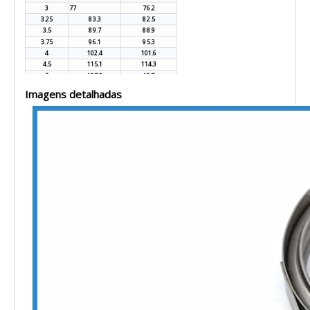
3
77
76.2
3.25
83.3
82.5
3.5
89.7
88.9
3.75
96.1
95.3
4
102.4
101.6
4.5
115.1
114.3
5
127.8
127
6
153.2
152.4
Imagens detalhadas