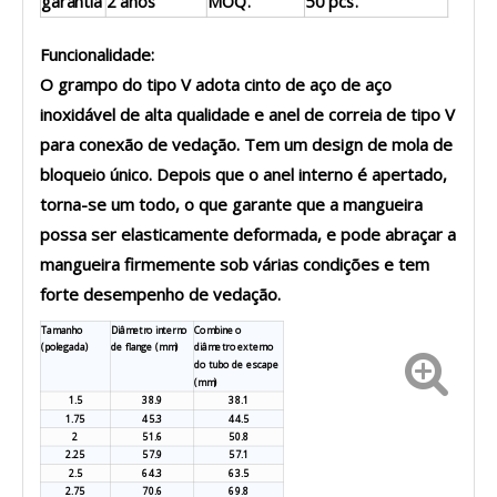
garantia
2 anos
MOQ.
50 pcs.
Funcionalidade:
O grampo do tipo V adota cinto de aço de aço
inoxidável de alta qualidade e anel de correia de tipo V
para conexão de vedação. Tem um design de mola de
bloqueio único. Depois que o anel interno é apertado,
torna-se um todo, o que garante que a mangueira
possa ser elasticamente deformada, e pode abraçar a
mangueira firmemente sob várias condições e tem
forte desempenho de vedação.
Tamanho
Diâmetro interno
Combine o
(polegada)
de flange (mm)
diâmetro externo
do tubo de escape
(mm)
1.5
38.9
38.1
1.75
45.3
44.5
2
51.6
50.8
2.25
57.9
57.1
2.5
64.3
63.5
2.75
70.6
69.8