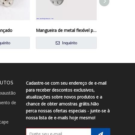
rançado
Mangueira de metal flexível para gás
Tubo flexível tr
uérito
Inquérito
Inqu
DUTOS
Cadastre-se com seu endereço de e-mail
para receber descontos exclusivos,
exaustão
atualizações sobre novos produtos e a
ento de
chance de obter amostras grátis.Não
perca nossas ofertas especiais - junte-se à
nossa lista de e-mails hoje mesmo!
cape