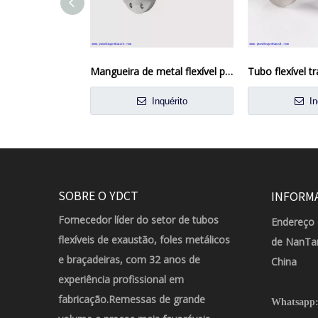
Mangueira de metal flexível para gás
Tubo flexível t
Inquérito
In
SOBRE O YDCT
INFORM
Fornecedor líder do setor de tubos
Endereço 
flexíveis de exaustão, foles metálicos
de NanTan
e braçadeiras, com 32 anos de
China
experiência profissional em
fabricação.Remessas de grande
Whatsapp