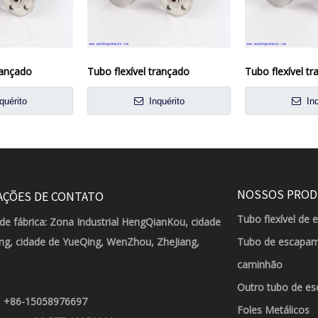
rançado
Tubo flexível trançado
Tubo flexível t
quérito
Inquérito
Inq
NOSSOS PRO
AÇÕES DE CONTATO
Tubo flexível de 
de fábrica: Zona Industrial HengQianKou, cidade
g, cidade de YueQing, WenZhou, ZheJiang,
Tubo de escapam
caminhão
Outro tubo de es
+86-15058976697
:
Foles Metálicos