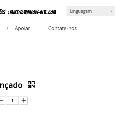
Linguagem
ções
:
mike@winnow-intl.com
Apoiar
Contate-nos
rançado